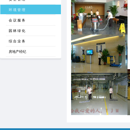
环 境 管 理
会 议 服 务
园 林 绿 化
综 合 业 务
房地产经纪