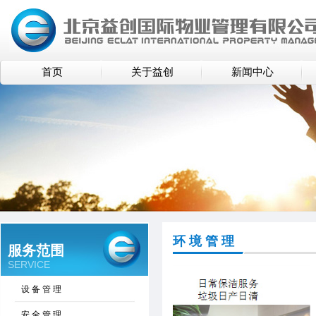
首页
关于益创
新闻中心
环 境 管 理
服务范围
SERVICE
设 备 管 理
安 全 管 理